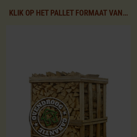
KLIK OP HET PALLET FORMAAT VAN UW KEUZE VOOR DE BESCHIKBARE ASSORTIMENTEN