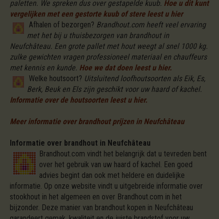
paletten. We spreken dus over gestapelde kuub.
Hoe u dit kunt
vergelijken met een gestorte kuub of stere leest u hier
Afhalen of bezorgen?
Brandhout.com heeft veel ervaring
met het bij u thuisbezorgen van brandhout in
Neufchâteau. Een grote pallet met hout weegt al snel 1000 kg.
zulke gewichten vragen professioneel materiaal en chauffeurs
met kennis en kunde.
Hoe we dat doen leest u hier.
Welke houtsoort?
Uitsluitend loofhoutsoorten als Eik, Es,
Berk, Beuk en Els zijn geschikt voor uw haard of kachel.
Informatie over de houtsoorten leest u hier.
Meer informatie over brandhout prijzen in Neufchâteau
Informatie over brandhout in Neufchâteau
Brandhout.com vindt het belangrijk dat u tevreden bent
over het gebruik van uw haard of kachel. Een goed
advies begint dan ook met heldere en duidelijke
informatie. Op onze website vindt u uitgebreide informatie over
stookhout in het algemeen en over Brandhout.com in het
bijzonder. Deze manier van brandhout kopen in Neufchâteau
garandeert gemak, kwaliteit en de juiste brandstof voor uw