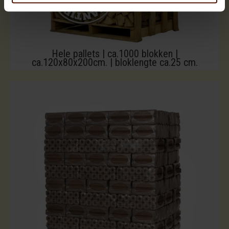
Hele pallets | ca.1000 blokken |
ca.120x80x200cm. | bloklengte ca.25 cm.