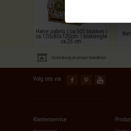
Halve pallets | ca.500 blokken |
Net
ca.120x80x120cm. | bloklengte
ca.25 cm.
Goed droog en proper brandhout
Volg ons via
Klantenservice
Produc
Klantendienst
Eikenhou