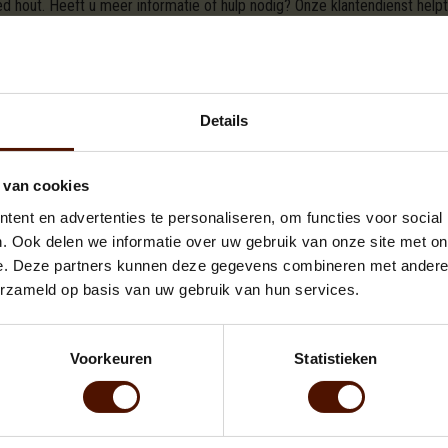
 hout. Heeft u meer informatie of hulp nodig? Onze klantendienst helpt
verancier waar u online brandhout kunt kopen in Malle. Ook de introduc
andhout.com. En wat dacht u van de gratis levering in Malle? In een paar
ing online
.
Wilt u liever telefonisch bestellen? Onze klantendienst helpt 
Details
r Malle
 van cookies
ent en advertenties te personaliseren, om functies voor social
T VAN UW KEUZE VOOR DE BESCHIKBARE A
. Ook delen we informatie over uw gebruik van onze site met on
e. Deze partners kunnen deze gegevens combineren met andere i
erzameld op basis van uw gebruik van hun services.
Voorkeuren
Statistieken