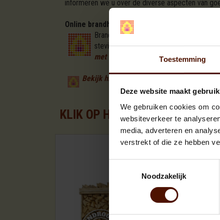
informeren we u over de diverse aspecten van goed
Online brandhout kopen in Malle
Brandhout.com is de eerste brandhout le
stevige paletten is een initiatief van Br
met de beste prijs en kwaliteit verhoud
Toestemming
Bekijk hier de brandhout aanbiedingen voo
Deze website maakt gebruik
We gebruiken cookies om cont
KLIK OP HET PALLET FORMAA
websiteverkeer te analyseren
media, adverteren en analys
verstrekt of die ze hebben v
Toestemmingsselectie
Noodzakelijk