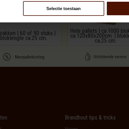
Selectie toestaan
Hele pallets | ca.1000 blo
zakken | 60 of 90 stuks |
ca.120x80x200cm. | blokl
bloklengte ca.25 cm.
ca.25 cm.
Uitstekende service
Meerpalletkorting
ten
Brandhout tips & tricks
t
Nieuws