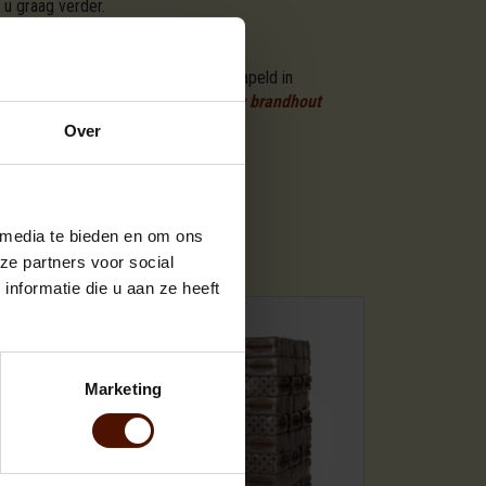
 u graag verder.
tie van ovengedroogd brandhout gestapeld in
 eenvoudige stappen
besteld u hier uw brandhout
u graag verder.
Over
 media te bieden en om ons
SSORTIMENTEN
ze partners voor social
nformatie die u aan ze heeft
Marketing