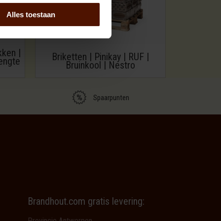
Alles toestaan
kken |
Briketten | Pinikay | RUF |
engte
Bruinkool | Nestro
Spaarpunten
Brandhout.com gratis levering:
Provincie Antwerpen