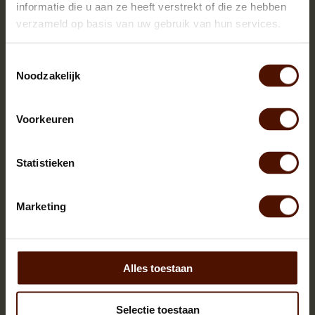
informatie die u aan ze heeft verstrekt of die ze hebben
verzameld op basis van uw gebruik van hun services.
Toestemmingsselectie
Noodzakelijk
Netzakken | 60 of 90 stuks | bloklengte ca.25 cm.
Voorkeuren
Statistieken
Marketing
Alles toestaan
Selectie toestaan