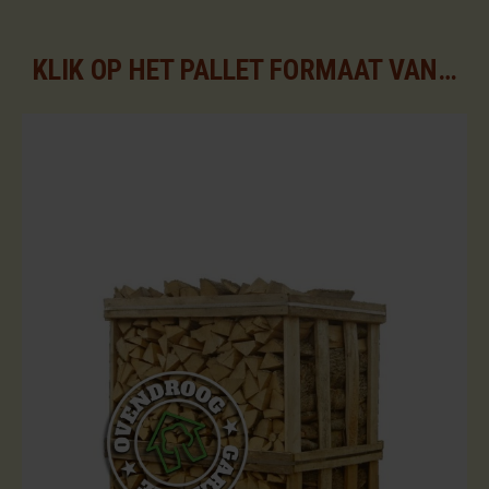
KLIK OP HET PALLET FORMAAT VAN UW KEUZE VOOR DE BESCHIKBARE ASSORTIMENTEN