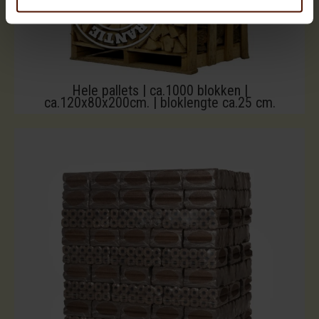
Hele pallets | ca.1000 blokken |
ca.120x80x200cm. | bloklengte ca.25 cm.