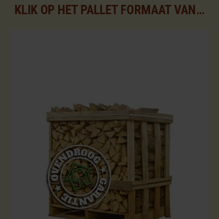
KLIK OP HET PALLET FORMAAT VAN UW KEUZE VOOR DE BESCHIKBARE ASSORTIMENTEN