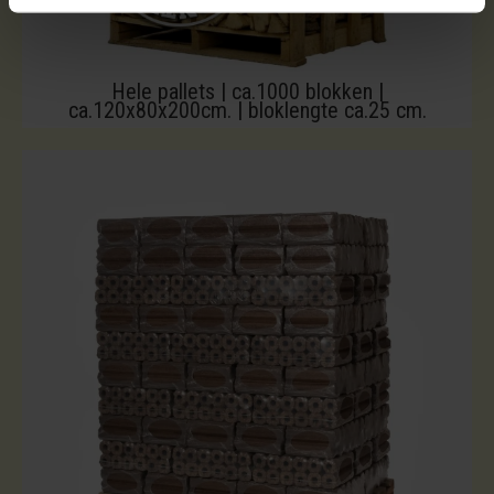
Hele pallets | ca.1000 blokken |
ca.120x80x200cm. | bloklengte ca.25 cm.