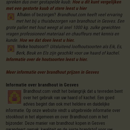
spreken dus over gestapelde kuub.
Hoe u dit kunt vergelijken
met een gestorte kuub of stere leest u hier
Afhalen of bezorgen?
Brandhout.com heeft veel ervaring
met het bij u thuisbezorgen van brandhout in Gesves. Een
grote pallet met hout weegt al snel 1000 kg. zulke gewichten
vragen professioneel materiaal en chauffeurs met kennis en
kunde.
Hoe we dat doen leest u hier.
Welke houtsoort?
Uitsluitend loofhoutsoorten als Eik, Es,
Berk, Beuk en Els zijn geschikt voor uw haard of kachel.
Informatie over de houtsoorten leest u hier.
Meer informatie over brandhout prijzen in Gesves
Informatie over brandhout in Gesves
Brandhout.com vindt het belangrijk dat u tevreden bent
over het gebruik van uw haard of kachel. Een goed
advies begint dan ook met heldere en duidelijke
informatie. Op onze website vindt u uitgebreide informatie over
stookhout in het algemeen en over Brandhout.com in het
bijzonder. Deze manier van brandhout kopen in Gesves
garandeert gemak, kwaliteit en de juiste brandstof voor uw