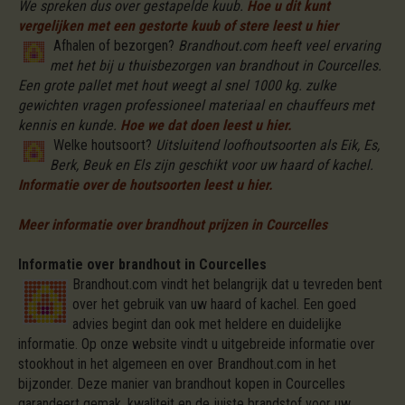
We spreken dus over gestapelde kuub.
Hoe u dit kunt
vergelijken met een gestorte kuub of stere leest u hier
Afhalen of bezorgen?
Brandhout.com heeft veel ervaring
met het bij u thuisbezorgen van brandhout in Courcelles.
Een grote pallet met hout weegt al snel 1000 kg. zulke
gewichten vragen professioneel materiaal en chauffeurs met
kennis en kunde.
Hoe we dat doen leest u hier.
Welke houtsoort?
Uitsluitend loofhoutsoorten als Eik, Es,
Berk, Beuk en Els zijn geschikt voor uw haard of kachel.
Informatie over de houtsoorten leest u hier.
Meer informatie over brandhout prijzen in Courcelles
Informatie over brandhout in Courcelles
Brandhout.com vindt het belangrijk dat u tevreden bent
over het gebruik van uw haard of kachel. Een goed
advies begint dan ook met heldere en duidelijke
informatie. Op onze website vindt u uitgebreide informatie over
stookhout in het algemeen en over Brandhout.com in het
bijzonder. Deze manier van brandhout kopen in Courcelles
garandeert gemak, kwaliteit en de juiste brandstof voor uw