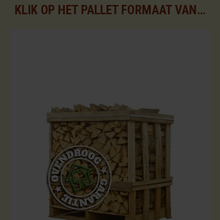
KLIK OP HET PALLET FORMAAT VAN UW KEUZE VOOR DE BESCHIKBARE ASSORTIMENTEN