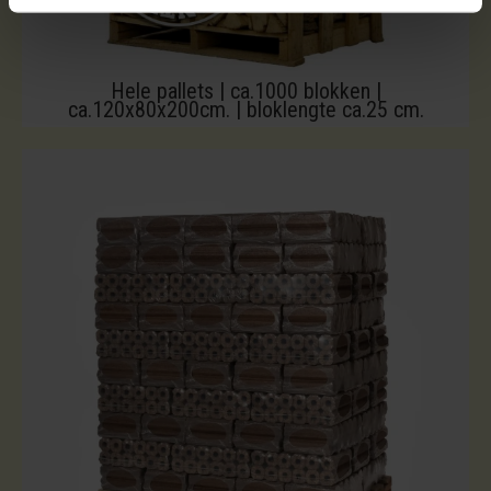
Hele pallets | ca.1000 blokken |
ca.120x80x200cm. | bloklengte ca.25 cm.